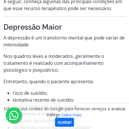
A seguir, conheça algumas das principais condições em
que esse recurso terapêutico pode ser necessário.
Depressão Maior
A depressão é um transtorno mental que pode variar de
intensidade.
Nos quadros leves e moderados, geralmente o
tratamento é realizado com acompanhamento
psicológico e psiquiátrico.
Entretanto, quando o paciente apresenta:
risco de suicídio;
tentativa recente de suicídio;
incapacidade para alimentação;
Este site usa cookies do Google para fornecer serviços e analisar
isolamento extremo;
tráfego.
Saiba mais.
sintomas psicóticos;
Aceitar!
perda importante da funcionalidade;