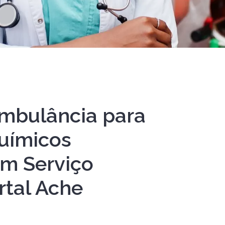
mbulância para
uímicos
Um Serviço
rtal Ache