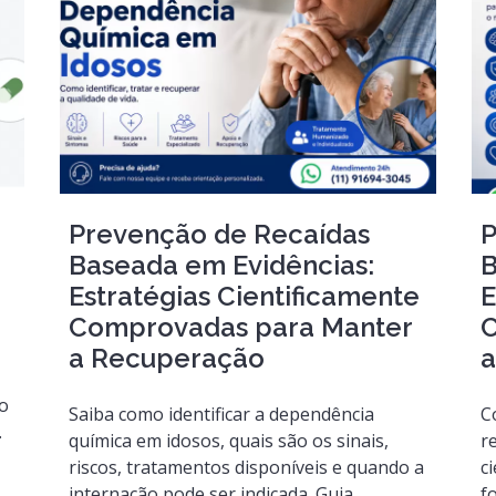
Prevenção de Recaídas
P
Baseada em Evidências:
B
Estratégias Cientificamente
E
Comprovadas para Manter
C
a Recuperação
a
ão
Saiba como identificar a dependência
C
.
química em idosos, quais são os sinais,
r
riscos, tratamentos disponíveis e quando a
ci
internação pode ser indicada. Guia
f