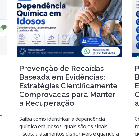
Prevenção de Recaídas
P
Baseada em Evidências:
B
Estratégias Cientificamente
E
Comprovadas para Manter
C
a Recuperação
a
ão
Saiba como identificar a dependência
C
.
química em idosos, quais são os sinais,
r
riscos, tratamentos disponíveis e quando a
ci