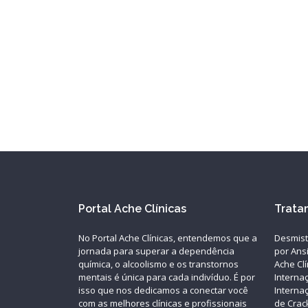
Portal Ache Clínicas
Trata
No Portal Ache Clínicas, entendemos que a
Desmist
jornada para superar a dependência
por Ansi
química, o alcoolismo e os transtornos
Ache Clí
mentais é única para cada indivíduo. É por
Interna
isso que nos dedicamos a conectar você
Interna
com as melhores clínicas e profissionais
de Crac