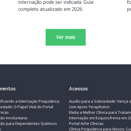
internação pode ser indicada. Guia
f
completo atualizado em 2026.
p
Ver mais
mentos
Acessos
ificando a Internação Psiquiátrica
Auxílio para a Sobriedade: Vença o
edade: O Papel Vital do Portal
com Apoio Terapêutico
nicas
Eleita a Melhor Clínica para Trata
ção Involuntaria
Internação em Esquizofrenia em 2
ção para Dependentes Químicos
Portal Ache Clínicas
k
Clínica Psiquiátrica para Idosos: C