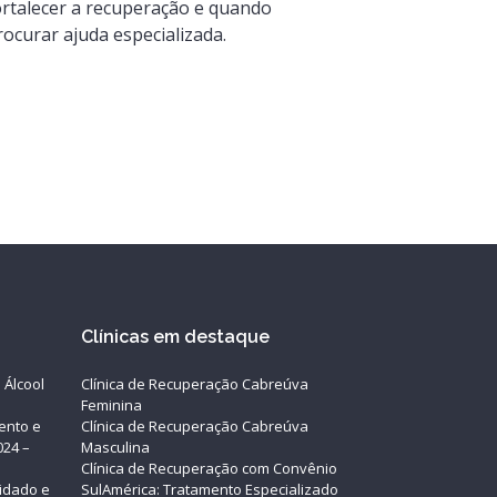
ortalecer a recuperação e quando
rocurar ajuda especializada.
Clínicas em destaque
 Álcool
Clínica de Recuperação Cabreúva
Feminina
mento e
Clínica de Recuperação Cabreúva
024 –
Masculina
Clínica de Recuperação com Convênio
uidado e
SulAmérica: Tratamento Especializado